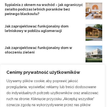
Sypialnia z oknem na wschód – jak ograniczyć
światło podczas letnich poranków bez
pełnego blackoutu?
Jak zaprojektować funkcjonalny dom
letniskowy w pobliżu aglomeracji
Jak zaprojektować funkcjonalny dom w
otoczeniu zieleni
Jak zaprojektować dom letniskowy w
Cenimy prywatność użytkowników
otoczeniu aglomeracji
Używamy plików cookie, aby poprawić jakość
przeglądania, wyświetlać reklamy lub treści dostosowane
Jak zaprojektować funkcjonalny dom
do indywidualnych potrzeb użytkowników oraz analizować
letniskowy blisko metropolii
ruch na stronie. Kliknięcie przycisku „Akceptuj wszystkie”
oznacza zgodę na wykorzystywanie przez nas plików