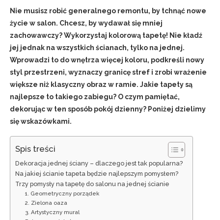
Nie musisz robić generalnego remontu, by tchnąć nowe
życie w salon. Chcesz, by wydawał się mniej
zachowawczy? Wykorzystaj kolorową tapetę! Nie kładź
jej jednak na wszystkich ścianach, tylko na jednej.
Wprowadzi to do wnętrza więcej koloru, podkreśli nowy
styl przestrzeni, wyznaczy granicę stref i zrobi wrażenie
większe niż klasyczny obraz w ramie. Jakie tapety są
najlepsze to takiego zabiegu? O czym pamiętać,
dekorując w ten sposób pokój dzienny? Poniżej dzielimy
się wskazówkami.
Spis treści
Dekoracja jednej ściany – dlaczego jest tak popularna?
Na jakiej ścianie tapeta będzie najlepszym pomysłem?
Trzy pomysły na tapetę do salonu na jednej ścianie
1. Geometryczny porządek
2. Zielona oaza
3. Artystyczny mural