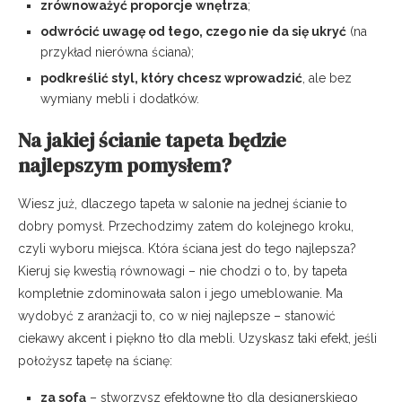
zrównoważyć proporcje wnętrza
;
odwrócić uwagę od tego, czego nie da się ukryć
(na
przykład nierówna ściana);
podkreślić styl, który chcesz wprowadzić
, ale bez
wymiany mebli i dodatków.
Na jakiej ścianie tapeta będzie
najlepszym pomysłem?
Wiesz już, dlaczego tapeta w salonie na jednej ścianie to
dobry pomysł. Przechodzimy zatem do kolejnego kroku,
czyli wyboru miejsca. Która ściana jest do tego najlepsza?
Kieruj się kwestią równowagi – nie chodzi o to, by tapeta
kompletnie zdominowała salon i jego umeblowanie. Ma
wydobyć z aranżacji to, co w niej najlepsze – stanowić
ciekawy akcent i piękno tło dla mebli. Uzyskasz taki efekt, jeśli
położysz tapetę na ścianę:
za sofą
– stworzysz efektowne tło dla designerskiego