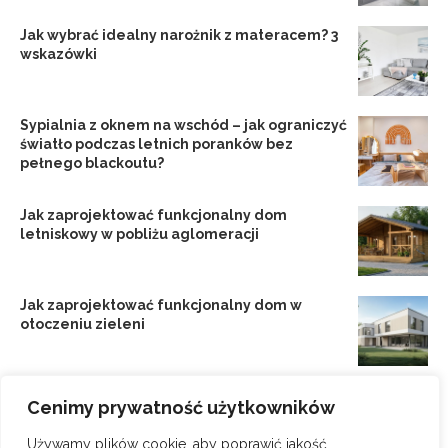
Jak wybrać idealny narożnik z materacem? 3
wskazówki
Sypialnia z oknem na wschód – jak ograniczyć
światło podczas letnich poranków bez
pełnego blackoutu?
Jak zaprojektować funkcjonalny dom
letniskowy w pobliżu aglomeracji
Jak zaprojektować funkcjonalny dom w
otoczeniu zieleni
Jak zaprojektować dom letniskowy w
Cenimy prywatność użytkowników
otoczeniu aglomeracji
Używamy plików cookie, aby poprawić jakość