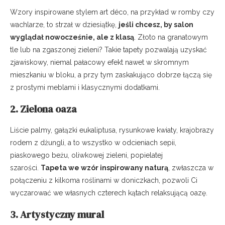
Wzory inspirowane stylem art déco, na przykład w romby czy
wachlarze, to strzał w dziesiątkę,
jeśli chcesz, by salon
wyglądał nowocześnie, ale z klasą
. Złoto na granatowym
tle lub na zgaszonej zieleni? Takie tapety pozwalają uzyskać
zjawiskowy, niemal pałacowy efekt nawet w skromnym
mieszkaniu w bloku, a przy tym zaskakująco dobrze łączą się
z prostymi meblami i klasycznymi dodatkami.
2. Zielona oaza
Liście palmy, gałązki eukaliptusa, rysunkowe kwiaty, krajobrazy
rodem z dżungli, a to wszystko w odcieniach sepii,
piaskowego beżu, oliwkowej zieleni, popielatej
szarości.
Tapeta we wzór inspirowany naturą
, zwłaszcza w
połączeniu z kilkoma roślinami w doniczkach, pozwoli Ci
wyczarować we własnych czterech kątach relaksującą oazę.
3. Artystyczny mural